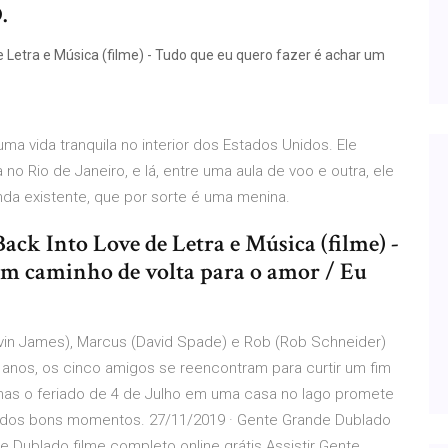
.
 Letra e Música (filme) - Tudo que eu quero fazer é achar um
ma vida tranquila no interior dos Estados Unidos. Ele
 no Rio de Janeiro, e lá, entre uma aula de voo e outra, ele
inda existente, que por sorte é uma menina.
ack Into Love de Letra e Música (filme) -
um caminho de volta para o amor / Eu
Kevin James), Marcus (David Spade) e Rob (Rob Schneider)
nos, os cinco amigos se reencontram para curtir um fim
mas o feriado de 4 de Julho em uma casa no lago promete
 dos bons momentos. 27/11/2019 · Gente Grande Dublado
de Dublado filme completo online grátis Assistir Gente