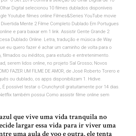
por 6 Set 2019 Confira a seleção do Olhar Digital de 10
lhar Digital selecionou 10 filmes dublados disponíveis
oogle Youtube filmes online Filmes&Series YouTube movie
. Divertida Mente 2 Filme Completo Dublado Em Portugues
nline e para baixar em 1 link. Assistir Gente Grande 2
ncesa Dublado Online. Letra, tradução e música de Way
 que eu quero fazer é achar um caminho de volta para o
, filmados ou inéditos, para estudo e entretenimento.
ad, serem lidos online, no projeto Sal Grosso; Novos
OMO FAZER UM FILME DE AMOR, de José Roberto Torero e
ês ou dublado, os apps disponibilizam 1. Hidive.
É possível testar o Crunchyroll gratuitamente por 14 dias.
Netflix também possui Como assistir filme online sem
 azul que vive uma vida tranquila no
ecide largar essa vida para ir viver uma
entre uma aula de voo e outra, ele tenta