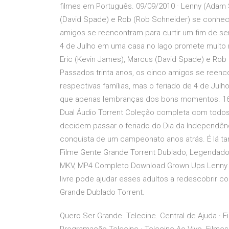
filmes em Português. 09/09/2010 · Lenny (Adam Sa
(David Spade) e Rob (Rob Schneider) se conhec
amigos se reencontram para curtir um fim de se
4 de Julho em uma casa no lago promete muito m
Eric (Kevin James), Marcus (David Spade) e R
Passados trinta anos, os cinco amigos se reenc
respectivas famílias, mas o feriado de 4 de Ju
que apenas lembranças dos bons momentos. 16/0
Dual Áudio Torrent Coleção completa com todos 
decidem passar o feriado do Dia da Independênc
conquista de um campeonato anos atrás. É lá ta
Filme Gente Grande Torrent Dublado, Legendado,
MKV, MP4 Completo Download Grown Ups Lenny (A
livre pode ajudar esses adultos a redescobrir 
Grande Dublado Torrent.
Quero Ser Grande. Telecine. Central de Ajuda · F